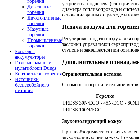
горелки
устройства подогрева (электрически
Дизельные
диаметра топливопровода и систем
горелки
основание данных о расходе и вязк
Двухтопливные
горелки
Подача воздуха для горения
Мазутные
горелки
Регулировка подачи воздуха для г
Промышленные
заслонки управляемой сервоприводо
горелки
ступень и закрывается при остановк
Бойлеры-
аккумуляторы
Дополнительные принадле
Газовые рампы и
мультиблоки Dungs
Контроллеры горения
Ограничительная вставка
Источники
С помощью ограничительной вставк
бесперебойного
питания
Горелка
PRESS 30N/ECO - 45N/ECO - 60N
PRESS 100N/ECO
Звукоизолирующий кожух
При необходимости снизить уровен
звукоизолирующий кожух. Позволяе