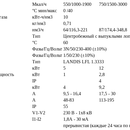
Мкал/ч
550/1000-1900
750/1500-3000
°С мин/макс
0 /40
газа
кВт-ч/нм3
10
кг/нм3
0,71
нм3/ч
64/116,3-221
87/174,4-348,8
Тип
Центробежный с выпуклыми лоп
°С
60
Фазы/Гц/Вольт
3N/50/230-400 (±10%)
Фазы/Гц/Вольт
1/50/230 (±10%)
Тип
LANDIS LFL 1.3333
кВт
5
12
ощность
кВт
1
2,8
IP
4
кВт
4
9,2
А
9,5 - 16,4
17,5 - 30
А
48-83
113-195
IP
55
V1-V2
230 В - 1х8 кВ
I1-I2
1,8А - 30 мА
прерывистая (каждые 24 часа по 