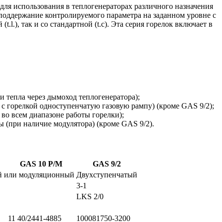
ля использования в теплогенераторах различного назначения
поддержание контролируемого параметра на заданном уровне с
l.), так и со стандартной (t.c). Эта серия горелок включает в
 тепла через дымоход теплогенератора);
 с горелкой одноступенчатую газовую рампу) (кроме GAS 9/2);
во всем диапазоне работы горелки);
 (при наличие модулятора) (кроме GAS 9/2).
GAS 10 P/M
GAS 9/2
й или модуляционный
Двухступенчатый
3-1
LKS 2/0
11 40/2441-4885
100081750-3200