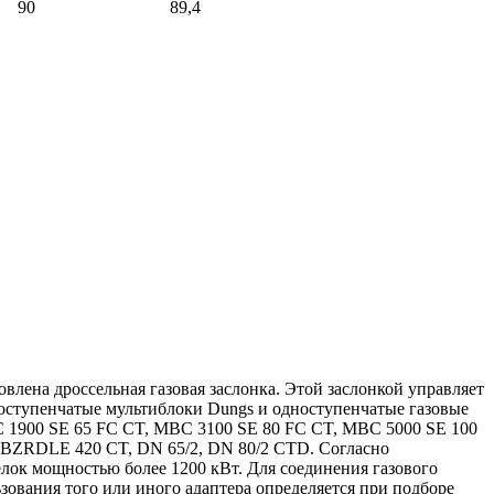
90
89,4
влена дроссельная газовая заслонка. Этой заслонкой управляет
ноступенчатые мультиблоки Dungs и одноступенчатые газовые
 1900 SE 65 FC CT, MBC 3100 SE 80 FC CT, MBC 5000 SE 100
 MBZRDLE 420 CT, DN 65/2, DN 80/2 CTD. Согласно
елок мощностью более 1200 кВт. Для соединения газового
зования того или иного адаптера определяется при подборе