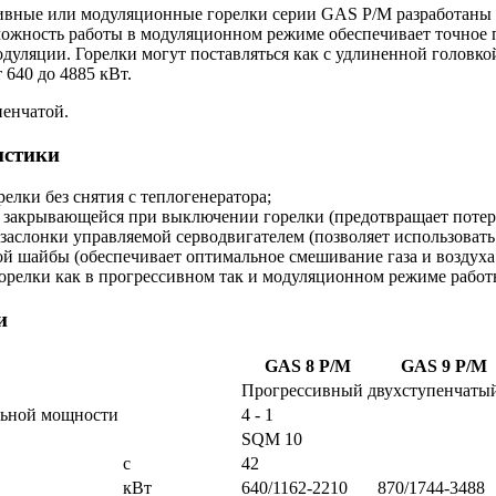
ивные или модуляционные горелки серии GAS P/M разработаны д
ожность работы в модуляционном режиме обеспечивает точное 
ляции. Горелки могут поставляться как с удлиненной головкой (t.
 640 до 4885 кВт.
пенчатой.
истики
елки без снятия с теплогенератора;
 закрывающейся при выключении горелки (предотвращает потери
заслонки управляемой серводвигателем (позволяет использовать
 шайбы (обеспечивает оптимальное смешивание газа и воздуха 
орелки как в прогрессивном так и модуляционном режиме работы
и
GAS 8 P/M
GAS 9 P/M
Прогрессивный двухступенчаты
льной мощности
4 - 1
SQM 10
с
42
кВт
640/1162-2210
870/1744-3488