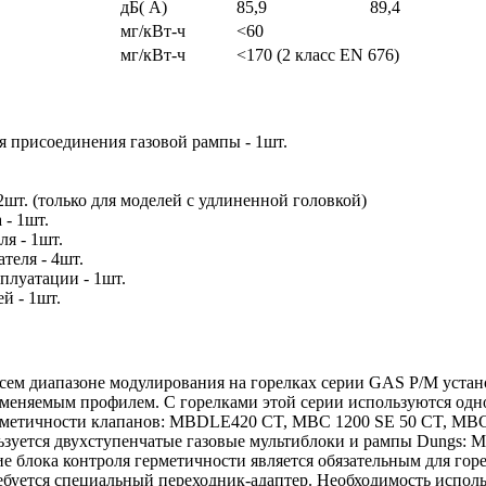
дБ( А)
85,9
89,4
мг/кВт-ч
<60
мг/кВт-ч
<170 (2 класс EN 676)
я присоединения газовой рампы - 1шт.
шт. (только для моделей с удлиненной головкой)
- 1шт.
ля - 1шт.
теля - 4шт.
плуатации - 1шт.
й - 1шт.
всем диапазоне модулирования на горелках серии GAS P/M устано
изменяемым профилем. С горелками этой серии используются од
ерметичности клапанов: MBDLE420 CT, MBC 1200 SE 50 CT, MBC
ьзуется двухступенчатые газовые мультиблоки и рампы Dungs:
 блока контроля герметичности является обязательным для гор
ебуется специальный переходник-адаптер. Необходимость исполь