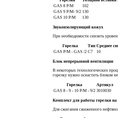
GAS 8 P/M
102
GAS 9 P/M- 9/2
130
GAS 10 P/M
130
Звукоизолирующий кожух
При необходимости снизить уровен
Горелка
Тип
Среднее сн
GAS P/M - GAS /2
С7
10
Блок непрерывной вентиляции
В некоторых технологических проце
горелку нужно оснастить блоком не
Горелка
Артикул
GAS 8 - 9 - 10 P/M - 9/2
3010030
Комплект для работы горелки на
Для сжигания сжиженного нефтяного