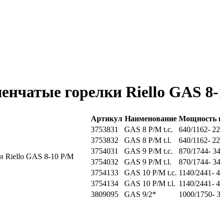
пенчатые горелки Riello GAS 8
Артикул
Наименование
Мощность 
3753831
GAS 8 P/M t.c.
640/1162- 2
3753832
GAS 8 P/M t.l.
640/1162- 2
3754031
GAS 9 P/M t.c.
870/1744- 3
3754032
GAS 9 P/M t.l.
870/1744- 3
3754133
GAS 10 P/M t.c.
1140/2441- 
3754134
GAS 10 P/M t.l.
1140/2441- 
3809095
GAS 9/2*
1000/1750- 