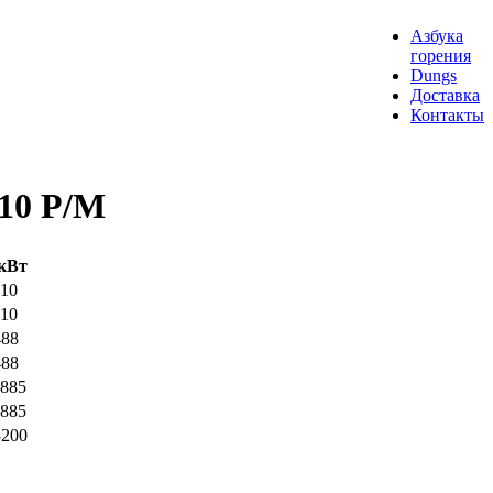
Азбука
горения
Dungs
Доставка
Контакты
-10 P/M
кВт
210
210
488
488
4885
4885
3200