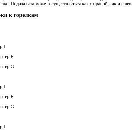
лке. Подача газа может осуществляться как с правой, так и с ле
оки к горелкам
р I
птер F
аптер G
р I
птер F
аптер G
р I