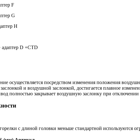
птер F
аптер G
даптер H
 адаптер D +CTD
рение осуществляется посредством изменения положения воздуш
 заслонкой и воздушной заслонкой, достигается плавное измене
ривод полностью закрывает воздушную заслонку при отключении 
жности
горелки с длиной головки меньше стандартной используются ог
S (мм)
Артикул