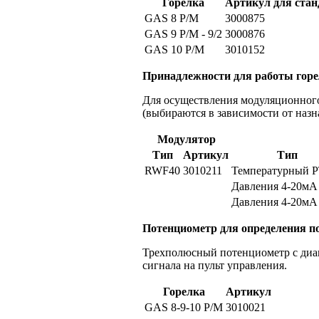
Горелка
Артикул для стан
GAS 8 P/M
3000875
GAS 9 P/M - 9/2
3000876
GAS 10 P/M
3010152
Принадлежности для работы гор
Для осуществления модуляционного
(выбираются в зависимости от назн
Модулятор
Тип
Артикул
Тип
RWF40
3010211
Температурный 
Давления 4-20мА
Давления 4-20мА
Потенциометр для определения п
Трехполюсный потенциометр с диапа
сигнала на пульт управления.
Горелка
Артикул
GAS 8-9-10 P/M
3010021