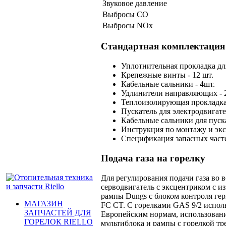
Звуковое давление
Выбросы СО
Выбросы NOх
Стандартная комплектация
Уплотнительная прокладка дл
Крепежные винты - 12 шт.
Кабельные сальники - 4шт.
Удлинители направляющих - 2
Теплоизолирующая прокладка 
Пускатель для электродвигате
Кабельные сальники для пуска
Инструкция по монтажу и экс
Спецификация запасных часте
Подача газа на горелку
Для регулирования подачи газа во 
серводвигатель с эксцентриком с 
рампы Dungs c блоком контроля г
МАГАЗИН
FC CT. С горелками GAS 9/2 испол
ЗАПЧАСТЕЙ ДЛЯ
Европейским нормам, использование
ГОРЕЛОК RIELLO
мультиблока и рампы с горелкой тр