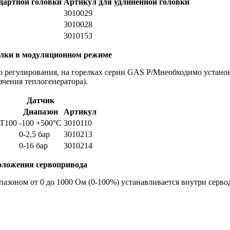
дартной головки
Артикул для удлиненной головки
3010029
3010028
3010153
елки в модуляционном режиме
 регулирования, на горелках серии GAS P/Mнеобходимо установ
ачения теплогенератора).
Датчик
Диапазон
Артикул
РТ100
-100 +500°С
3010110
0-2,5 бар
3010213
0-16 бар
3010214
оложения сервопривода
зоном от 0 до 1000 Ом (0-100%) устанавливается внутри сервод