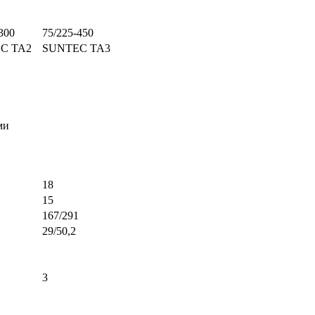
300
75/225-450
C TA2
SUNTEC TA3
ми
18
15
167/291
29/50,2
3