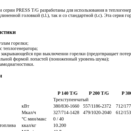
и серии PRESS T/G разработаны для использования в теплогенер
линенной головкой (t.l.), так и со стандартной (t.c). Эта серия
истики
узлам горелки;
с теплогенератора;
 закрывающейся при выключении горелки (предотвращает потери
альной формой лопастей (пониженный уровень шума);
самодиагностики.
и
P 140 T/G
P 200 T/G
P 30
Трехступенчатый
кВт
380/830-1660
557/1186-2372
712/17
Мкал/ч
327/714-1428
479/1020-2040
612/15
°С мин/макс
0 / 40
 топлива
ккал/кг
10.200