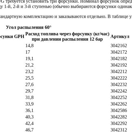
/G требуется установить три форсунки. Номинал форсунок опред
у 1-й, 2-й и 3-й ступенью (обычно выбираются форсунки одинак
андартную комплектацию и заказываются отдельно. В таблице у
Угол распыления 60°
Расход топлива через форсунку (кг/час)
рсунки GPH
Артикул
при давлении распыления 12 бар
14,8
3042162
17
3042172
19,1
3042182
21,2
3042192
23,2
3042212
25,5
3042222
27,6
3042232
29,7
3042242
31,8
3042252
33,9
3042262
36,1
3042586
40,3
3042282
42,4
3042292
46,7
3042312