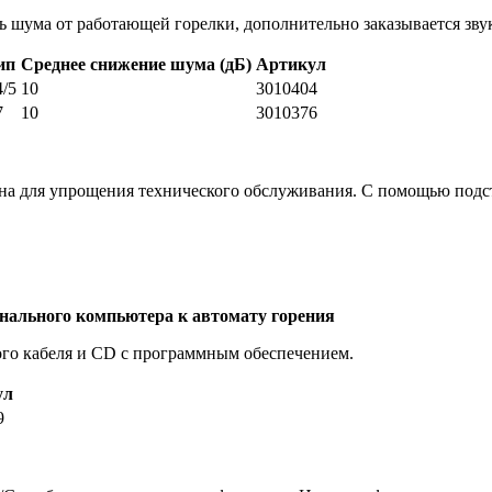
ь шума от работающей горелки, дополнительно заказывается зв
ип
Среднее снижение шума (дБ)
Артикул
/5
10
3010404
7
10
3010376
ена для упрощения технического обслуживания. С помощью подст
нального компьютера к автомату горения
ого кабеля и CD с программным обеспечением.
ул
9