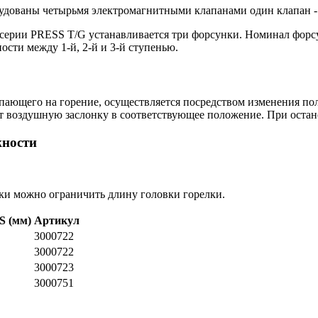
дованы четырьмя электромагнитными клапанами один клапан - пр
 серии PRESS T/G устанавливается три форсунки. Номинал форс
ости между 1-й, 2-й и 3-й ступенью.
упающего на горение, осуществляется посредством изменения по
т воздушную заслонку в соответствующее положение. При остано
жности
и можно ограничить длину головки горелки.
S (мм)
Артикул
3000722
3000722
3000723
3000751