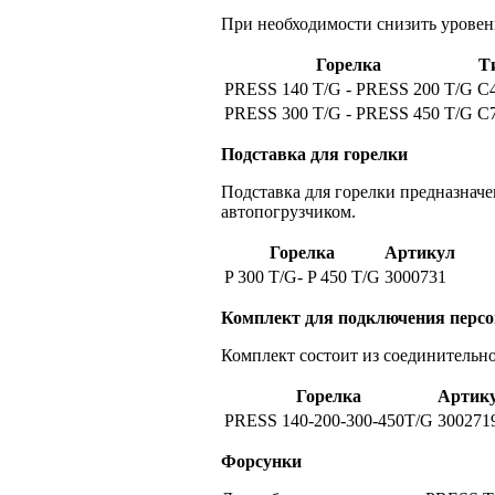
При необходимости снизить уровен
Горелка
Т
PRESS 140 T/G - PRESS 200 T/G
С4
PRESS 300 T/G - PRESS 450 T/G
С
Подставка для горелки
Подставка для горелки предназнач
автопогрузчиком.
Горелка
Артикул
P 300 T/G- P 450 T/G
3000731
Комплект для подключения персо
Комплект состоит из соединительн
Горелка
Артик
PRESS 140-200-300-450T/G
300271
Форсунки