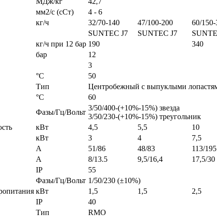
МДж/кг
42,7
мм2/с (сСт)
4 - 6
кг/ч
32/70-140
47/100-200
60/150-
SUNTEC J7
SUNTEC J7
SUNTE
кг/ч при 12 бар
190
340
бар
12
3
°С
50
Тип
Центробежный с выпуклыми лопастя
°С
60
3/50/400-(+10%-15%) звезда
Фазы/Гц/Вольт
3/50/230-(+10%-15%) треугольник
ость
кВт
4,5
5,5
10
кВт
3
4
7,5
А
51/86
48/83
113/195
А
8/13.5
9,5/16,4
17,5/30
IP
55
Фазы/Гц/Вольт
1/50/230 (±10%)
ропитания
кВт
1,5
1,5
2,5
IP
40
Тип
RMO