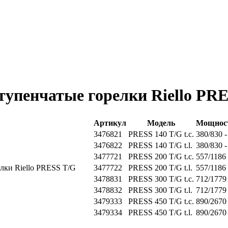
тупенчатые горелки Riello PR
Артикул
Модель
Мощнос
3476821
PRESS 140 T/G t.c.
380/830 -
3476822
PRESS 140 T/G t.l.
380/830 -
3477721
PRESS 200 T/G t.c.
557/1186 
3477722
PRESS 200 T/G t.l.
557/1186 
3478831
PRESS 300 T/G t.c.
712/1779 
3478832
PRESS 300 T/G t.l.
712/1779 
3479333
PRESS 450 T/G t.c.
890/2670 
3479334
PRESS 450 T/G t.l.
890/2670 