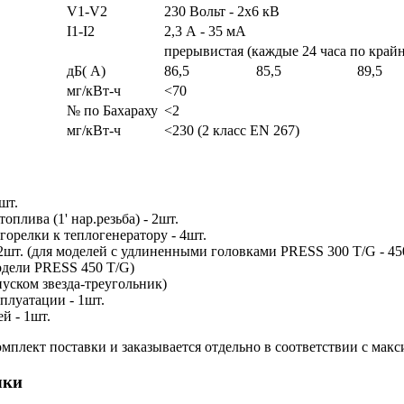
V1-V2
230 Вольт - 2х6 кВ
I1-I2
2,3 А - 35 мА
прерывистая (каждые 24 часа по крайн
дБ( А)
86,5
85,5
89,5
мг/кВт-ч
<70
№ по Бахараху
<2
мг/кВт-ч
<230 (2 класс EN 267)
шт.
плива (1' нар.резьба) - 2шт.
орелки к теплогенератору - 4шт.
шт. (для моделей с удлиненными головками PRESS 300 T/G - 450
модели PRESS 450 T/G)
пуском звезда-треугольник)
плуатации - 1шт.
й - 1шт.
мплект поставки и заказывается отдельно в соответствии с мак
лки