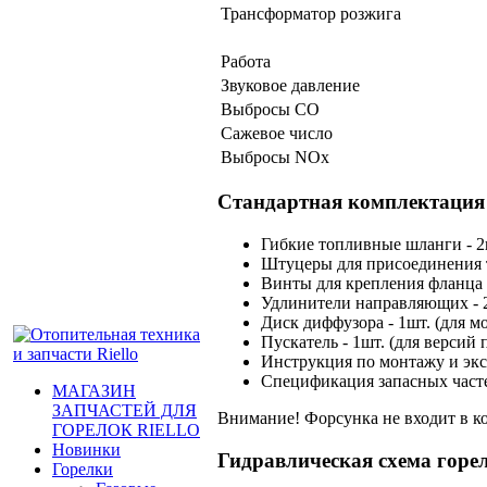
Трансформатор розжига
Работа
Звуковое давление
Выбросы СО
Сажевое число
Выбросы NOх
Стандартная комплектация
Гибкие топливные шланги - 2
Штуцеры для присоединения то
Винты для крепления фланца г
Удлинители направляющих - 2
Диск диффузора - 1шт. (для 
Пускатель - 1шт. (для версий 
Инструкция по монтажу и экс
Спецификация запасных часте
МАГАЗИН
ЗАПЧАСТЕЙ ДЛЯ
Внимание! Форсунка не входит в ко
ГОРЕЛОК RIELLO
Новинки
Гидравлическая схема горе
Горелки