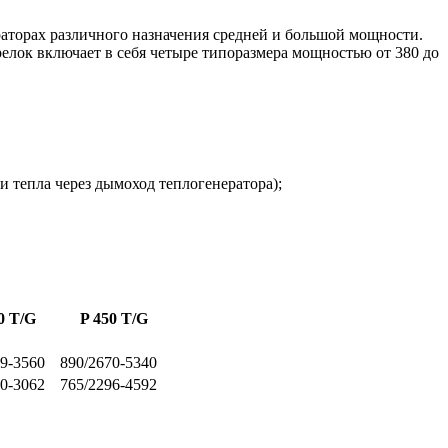
аторах различного назначения средней и большой мощности.
 горелок включает в себя четыре типоразмера мощностью от 380 до
 тепла через дымоход теплогенератора);
0 T/G
P 450 T/G
79-3560
890/2670-5340
30-3062
765/2296-4592