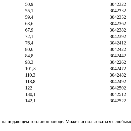
50,9
3042322
55,1
3042332
59,4
3042352
63,6
3042362
67,9
3042382
72,1
3042392
76,4
3042412
80,6
3042422
84,8
3042442
93,3
3042262
101,8
3042472
110,3
3042482
118,8
3042492
122
3042502
130,1
3042512
142,1
3042522
и на подающем топливопроводе. Может использоваться с любыми