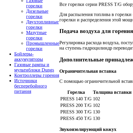
Газовые
Все горелки серии PRESS T/G обору
горелки
Дизельные
Для распыления топлива в горелки
горелки
горелки и распределения этой мощн
Двухтопливные
горелки
Подача воздуха для горения
Мазутные
горелки
Регулировка расхода воздуха, пост
Промышленные
на ступень гидроцилиндр переводи
горелки
Бойлеры-
Дополнительные принадле
аккумуляторы
Газовые рампы и
мультиблоки Dungs
Ограничительная вставка
Контроллеры горения
Источники
С помощью ограничительной вставк
бесперебойного
питания
Горелка
Толщина вставки 
PRESS 140 T/G
102
PRESS 200 T/G
102
PRESS 300 T/G
130
PRESS 450 T/G
130
Звукоизолирующий кожух